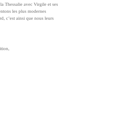
la Thes­sa­lie avec Vir­gile et ses
n­tons les plus modernes
d, c’est ain­si que nous leurs
ition,