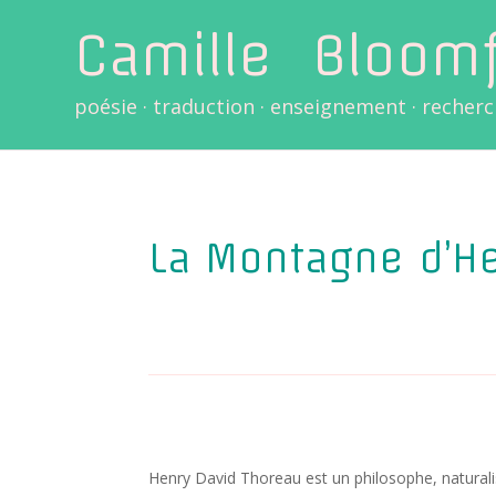
Camille
Bloomf
poésie · traduction · enseignement · recher
La Montagne d’He
Hen­ry David Tho­reau est un phi­lo­sophe, natu­ra­l