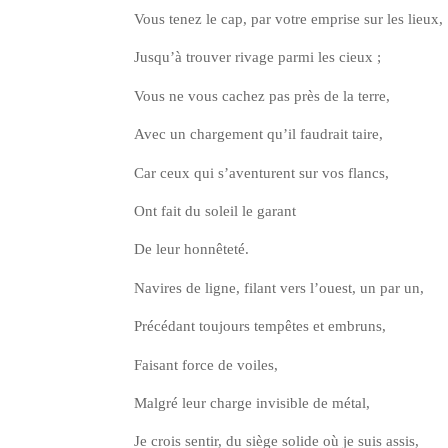
Vous tenez le cap, par votre emprise sur les lieux,
Jus­qu’à trou­ver rivage par­mi les cieux ;
Vous ne vous cachez pas près de la terre,
Avec un char­ge­ment qu’il fau­drait taire,
Car ceux qui s’a­ven­turent sur vos flancs,
Ont fait du soleil le garant
De leur honnêteté.
Navires de ligne, filant vers l’ouest, un par un,
Pré­cé­dant tou­jours tem­pêtes et embruns,
Fai­sant force de voiles,
Mal­gré leur charge invi­sible de métal,
Je crois sen­tir, du siège solide où je suis assis,