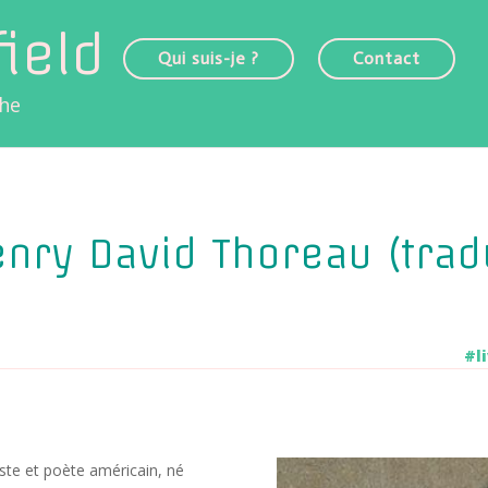
ield
Qui suis-je ?
Contact
che
nry David Thoreau (trad
#l
iste et poète amé­ri­cain, né