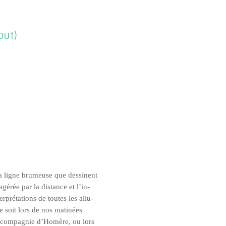
but)
a ligne bru­meuse que des­sinent
gé­rée par la dis­tance et l’in­
r­pré­ta­tions de toutes les allu­
e soit lors de nos mati­nées
n com­pa­gnie d’Ho­mère, ou lors