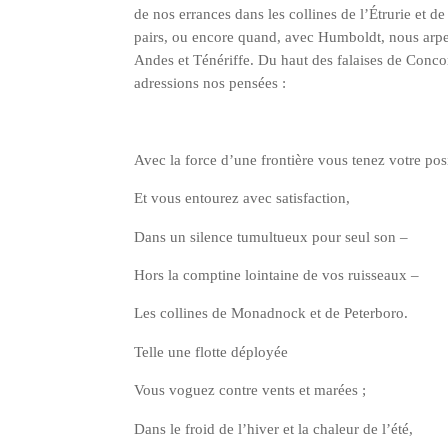
de nos errances dans les col­lines de l’É­tru­rie et de 
pairs, ou encore quand, avec Hum­boldt, nous arpe
Andes et Téné­riffe. Du haut des falaises de Concor
adres­sions nos pensées :
Avec la force d’une fron­tière vous tenez votre pos
Et vous entou­rez avec satisfaction,
Dans un silence tumul­tueux pour seul son –
Hors la comp­tine loin­taine de vos ruisseaux –
Les col­lines de Monad­nock et de Peterboro.
Telle une flotte déployée
Vous voguez contre vents et marées ;
Dans le froid de l’hi­ver et la cha­leur de l’été,