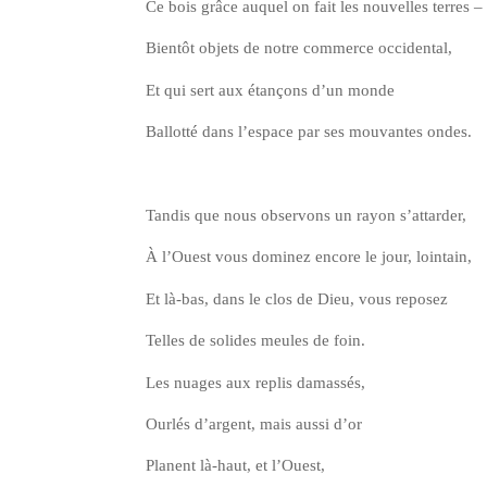
Ce bois grâce auquel on fait les nou­velles terres –
Bien­tôt objets de notre com­merce occidental,
Et qui sert aux étan­çons d’un monde
Bal­lot­té dans l’es­pace par ses mou­vantes ondes.
Tan­dis que nous obser­vons un rayon s’attarder,
À l’Ouest vous domi­nez encore le jour, lointain,
Et là-bas, dans le clos de Dieu, vous reposez
Telles de solides meules de foin.
Les nuages aux replis damassés,
Our­lés d’argent, mais aus­si d’or
Planent là-haut, et l’Ouest,