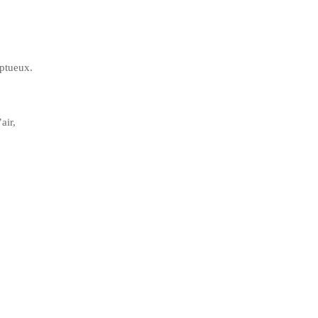
mptueux.
air,