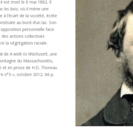
il est mort le
6 mai 1862
. Il
s les bois
, où il mène une
 à l’é­cart de la socié­té, écrite
construite au bord d’un lac. Son
oppo­si­tion per­son­nelle face
é des actions col­lec­tives
e la ségré­ga­tion raciale.
ral de
A walk to
Wachu­sett
, une
mon­tagne du Mas­sa­chu­setts,
ie et en prose de H.D. Tho­reau
ture n°3 », octobre 2012, 66 p.