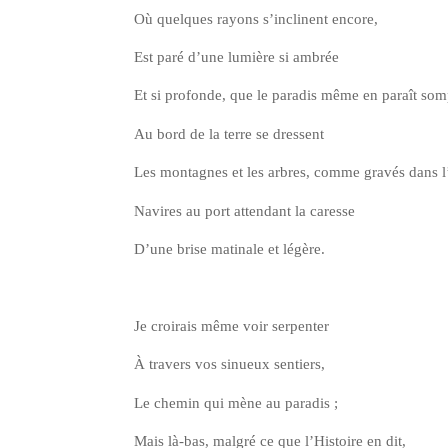
Où quelques rayons s’in­clinent encore,
Est paré d’une lumière si ambrée
Et si pro­fonde, que le para­dis même en paraît so
Au bord de la terre se dressent
Les mon­tagnes et les arbres, comme gra­vés dans l’
Navires au port atten­dant la caresse
D’une brise mati­nale et légère.
Je croi­rais même voir serpenter
À tra­vers vos sinueux sentiers,
Le che­min qui mène au paradis ;
Mais là-bas, mal­gré ce que l’His­toire en dit,