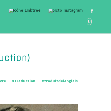
uction)
ivre
#tra­duc­tion
#tra­duit­de­lan­glais