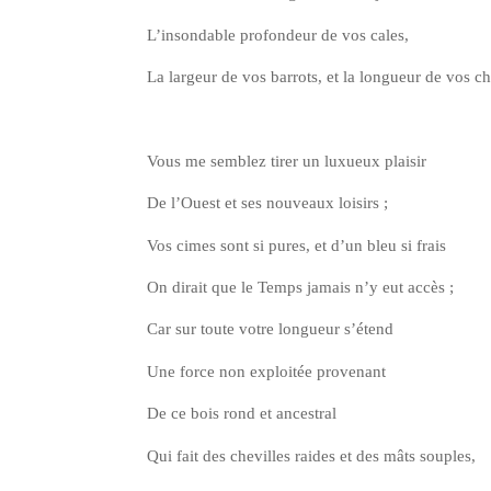
L’in­son­dable pro­fon­deur de vos cales,
La lar­geur de vos bar­rots, et la lon­gueur de vos ch
Vous me sem­blez tirer un luxueux plaisir
De l’Ouest et ses nou­veaux loisirs ;
Vos cimes sont si pures, et d’un bleu si frais
On dirait que le Temps jamais n’y eut accès ;
Car sur toute votre lon­gueur s’étend
Une force non exploi­tée provenant
De ce bois rond et ancestral
Qui fait des che­villes raides et des mâts souples,