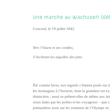
Une marche au Wachusett (dé
Concord, le 19 juillet 1842.
Vers l’Ouest et ses confins,
S’in­clinent les aiguilles des pins.
Été comme hiver, nos regards s’é­taient posés sur l
les mon­tagnes à l’ho­ri­zon, dont la gran­deur est exa­
dis­tinc­tion ; aus­si se prêtent-elles de même aux inte
sions faites par les poètes et les voya­geurs – que c
prin­ta­nières assis sur les som­mets de l’O­lympe e