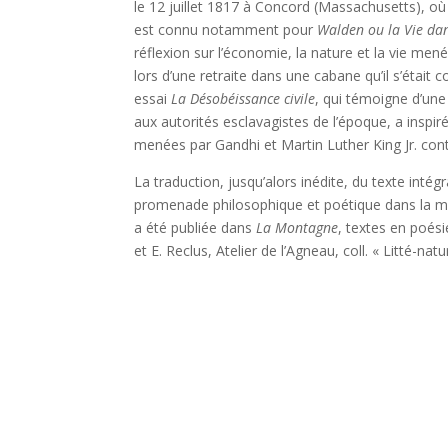
le
12 juillet 1817
à Concord (Mas­sa­chu­setts), où 
est connu notam­ment pour
Wal­den ou la Vie dan
réflexion sur l’é­co­no­mie, la nature et la vie menée
lors d’une retraite dans une cabane qu’il s’é­tait 
essai
La Déso­béis­sance civile
, qui témoigne d’une 
aux auto­ri­tés escla­va­gistes de l’é­poque, a ins­pi­r
menées par Gand­hi et Mar­tin Luther King Jr. contr
La tra­duc­tion, jus­qu’a­lors inédite, du texte inté­g
pro­me­nade phi­lo­so­phique et poé­tique dans la 
a été publiée dans
La Mon­tagne
, textes en poé­s
et E. Reclus, Ate­lier de l’Agneau, coll. « Lit­té-na