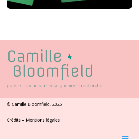
Jukebox poético-
sonore (performance)
#collab
,
#musique
,
#performance
,
#poésie
Camille
Bloomfield
poésie · traduction · enseignement · recherche
© Camille Bloomfield, 2025
Crédits – Mentions légales