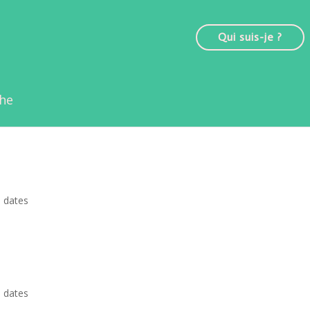
Qui suis-je ?
che
,
dates
,
dates