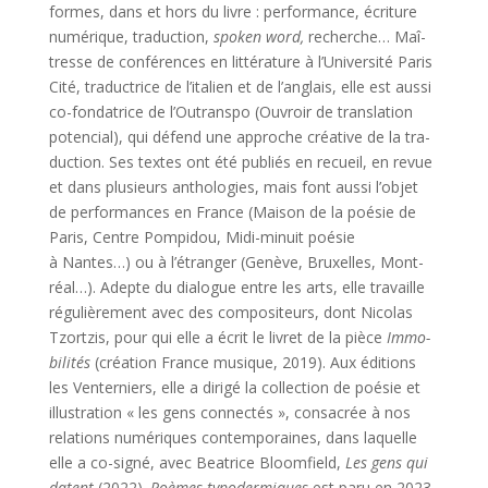
formes, dans et hors du livre : per­for­mance, écri­ture
numé­rique, tra­duc­tion,
spo­ken word,
recherche… Maî­
tresse de confé­rences en lit­té­ra­ture à l’Université Paris
Cité, tra­duc­trice de l’italien et de l’anglais, elle est aus­si
co-fon­da­trice de l’Outranspo (Ouvroir de trans­la­tion
poten­cial), qui défend une approche créa­tive de la tra­
duc­tion. Ses textes ont été publiés en recueil, en revue
et dans plu­sieurs antho­lo­gies, mais font aus­si l’objet
de per­for­mances en France (Mai­son de la poé­sie de
Paris, Centre Pom­pi­dou, Midi-minuit poé­sie
à Nantes…) ou à l’étranger (Genève, Bruxelles, Mont­
réal…). Adepte du dia­logue entre les arts, elle tra­vaille
régu­liè­re­ment avec des com­po­si­teurs, dont Nico­las
Tzort­zis, pour qui elle a écrit le livret de la pièce
Immo­
bi­li­tés
(créa­tion France musique, 2019). Aux édi­tions
les Ven­ter­niers, elle a diri­gé la col­lec­tion de poé­sie et
illus­tra­tion « les gens connec­tés », consa­crée à nos
rela­tions numé­riques contem­po­raines, dans laquelle
elle a co-signé, avec Bea­trice Bloom­field,
Les gens qui
datent
(2022).
Poèmes typo­der­miques
est paru en 2023