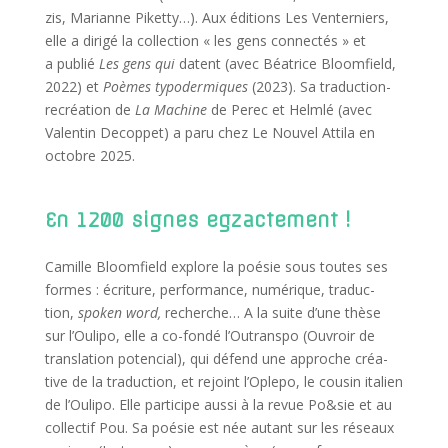
zis, Marianne Piket­ty…). Aux édi­tions Les Ven­ter­niers,
elle a diri­gé la col­lec­tion « les gens connec­tés » et
a publié
Les gens qui
datent (avec Béa­trice Bloom­field,
2022) et
Poèmes typo­der­miques
(2023). Sa tra­duc­tion-
recréa­tion de
La Machine
de Per­ec et Helm­lé (avec
Valen­tin Decop­pet) a paru chez Le Nou­vel Atti­la en
octobre 2025.
En 1200 signes egzactement !
Camille Bloom­field explore la poé­sie sous toutes ses
formes : écri­ture, per­for­mance, numé­rique, tra­duc­
tion,
spo­ken word,
recherche… A la suite d’une thèse
sur l’Oulipo, elle a co-fon­dé l’Outranspo (Ouvroir de
trans­la­tion poten­cial), qui défend une approche créa­
tive de la tra­duc­tion, et rejoint l’Oplepo, le cou­sin ita­lien
de l’Oulipo. Elle par­ti­cipe aus­si à la revue Po&sie et au
col­lec­tif Pou. Sa poé­sie est née autant sur les réseaux