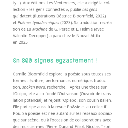
ty…). Aux édi­tions Les Ven­ter­niers, elle a diri­gé la col­
lec­tion « les gens connec­tés », publié
Les gens
qui
datent (illus­tra­tions Béa­trice Bloom­field, 2022)
et
Poèmes typo­der­miques
(2023). Sa tra­duc­tion-recréa­
tion de
La Machine
de G. Per­ec et E. Helm­lé (avec
Valen­tin Decop­pet) a paru chez le Nou­vel Atti­la
en 2025.
En 800 signes egzactement !
Camille Bloom­field explore la poé­sie sous toutes ses
formes : écri­ture, per­for­mance, numé­rique, tra­duc­
tion,
spo­ken word,
recherche… Après une thèse sur
l’Oulipo, elle a co-fon­dé l’Outranspo (Ouvroir de trans­
la­tion poten­cial) et rejoint l’Oplepo, son cou­sin ita­lien.
Elle par­ti­cipe aus­si à la revue Po&sie et au col­lec­tif
Pou. Sa poé­sie est née autant sur les réseaux sociaux
que sur scène, ou à l’occasion de col­la­bo­ra­tions avec
des musicien·nes (Pierre Dunand-Filliol, Nico­las Tzort­