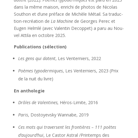
dans la même mai­son, enri­chi de pho­tos de Nico­las
Sou­thon et d’une pré­face de Michèle Métail. Sa tra­duc­
tion-recréa­tion de
La Machine
de Georges Per­ec et
Eugen Helm­lé (avec Valen­tin Decop­pet) a paru au Nou­
vel Atti­la en octobre 2025.
Publi­ca­tions (sélec­tion)
Les gens qui datent
, Les Ven­ter­niers, 2022
Poèmes typo­der­miques
, Les Ven­ter­niers, 2023 (Prix
de la nuit du livre)
En antho­lo­gie
Drôles de Valen­tines,
Héros-Limite, 2016
Paris
, Dos­toyevs­ky Wan­nabe, 2019
Ces mots qui tra­versent les fron­tières – 111 poètes
d’aujourd’hui
, Le Cas­tor Astral /​Printemps des