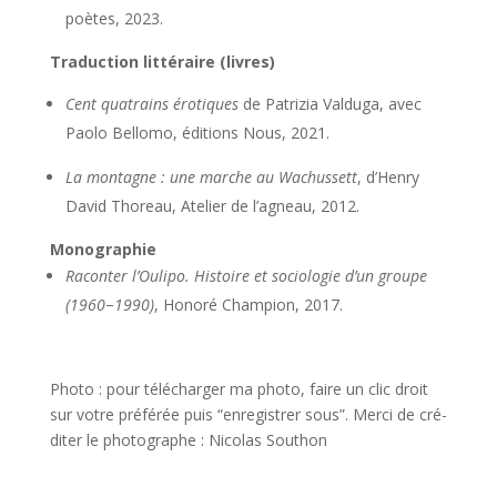
poètes, 2023.
Tra­duc­tion lit­té­raire (livres)
Cent qua­trains éro­tiques
de Patri­zia Val­du­ga, avec
Pao­lo Bel­lo­mo, édi­tions Nous, 2021.
La mon­tagne : une marche au Wachus­sett
, d’Henry
David Tho­reau, Ate­lier de l’agneau, 2012.
Mono­gra­phie
Racon­ter l’Oulipo. His­toire et socio­lo­gie d’un groupe
(1960−1990)
, Hono­ré Cham­pion, 2017.
Pho­to : pour télé­char­ger ma pho­to, faire un clic droit
sur votre pré­fé­rée puis “enre­gis­trer sous”. Mer­ci de cré­
di­ter le pho­to­graphe : Nico­las Southon