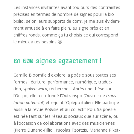
Les ins­tances invi­tantes ayant tou­jours des contraintes
pré­cises en termes de nombre de signes pour la bio-
biblio, selon leurs sup­ports de com’, je me suis évi­dem­
ment amu­sée à en faire plein, au signe près et en
chiffres ronds, comme ça tu choi­sis ce qui cor­res­pond
le mieux à tes besoins 🙂
En 600 signes egzactement !
Camille Bloom­field explore la poé­sie sous toutes ses
formes : écri­ture, per­for­mance, numé­rique, tra­duc­
tion,
spo­ken word,
recherche… Après une thèse sur
l’Oulipo, elle a co-fon­dé l’Outranspo (Ouvroir de
trans­
la­tion poten­cial
) et rejoint l’Oplepo ita­lien. Elle par­ti­cipe
aus­si à la revue Po&sie et au col­lec­tif Pou. Sa poé­sie
est née tant sur les réseaux sociaux que sur scène, ou
à l’occasion de col­la­bo­ra­tions avec des musicien·nes
(Pierre Dunand-Filliol, Nico­las Tzort­zis, Marianne Piket­