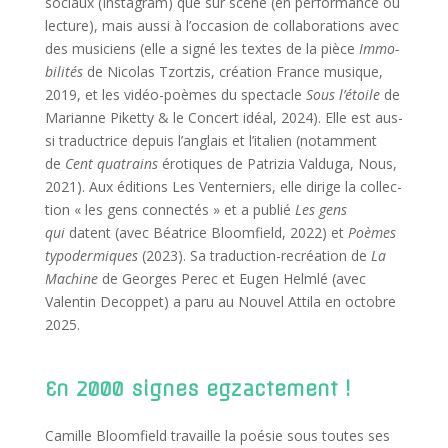
sociaux (Ins­ta­gram) que sur scène (en per­for­mance ou
lec­ture), mais aus­si à l’occasion de col­la­bo­ra­tions avec
des musi­ciens (elle a signé les textes de la pièce
Immo­
bi­li­tés
de Nico­las Tzort­zis, créa­tion France musique,
2019, et les vidéo-poèmes du spec­tacle
Sous l’étoile
de
Marianne Piket­ty & le Concert idéal, 2024). Elle est aus­
si tra­duc­trice depuis l’anglais et l’italien (notam­ment
de
Cent qua­trains
éro­tiques de Patri­zia Val­du­ga, Nous,
2021). Aux édi­tions Les Ven­ter­niers, elle dirige la col­lec­
tion « les gens connec­tés » et a publié
Les gens
qui
datent (avec Béa­trice Bloom­field, 2022) et
Poèmes
typo­der­miques
(2023). Sa tra­duc­tion-recréa­tion de
La
Machine
de Georges Per­ec et Eugen Helm­lé (avec
Valen­tin Decop­pet) a paru au Nou­vel Atti­la en octobre
2025.
En 2000 signes egzactement !
Camille Bloom­field tra­vaille la poé­sie sous toutes ses