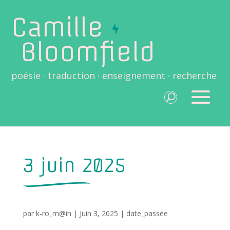
Camille
Bloomfield
poésie · traduction · enseignement · recherche
3 juin 2025
par
k-ro_m@in
|
Juin 3, 2025
|
date_passée