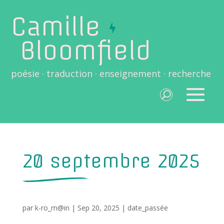
Camille
Bloomfield
poésie · traduction · enseignement · recherche
20 septembre 2025
par
k-ro_m@in
|
Sep 20, 2025
|
date_passée